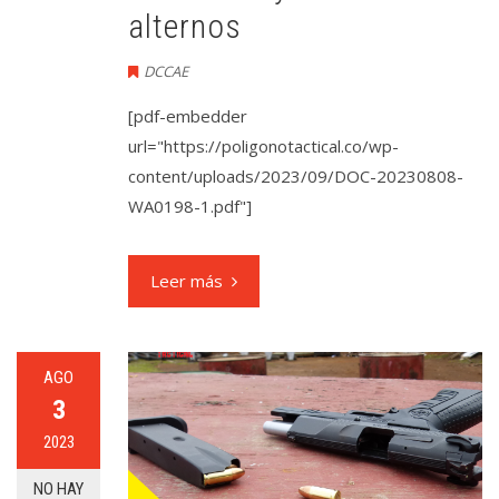
alternos
DCCAE
[pdf-embedder
url="https://poligonotactical.co/wp-
content/uploads/2023/09/DOC-20230808-
WA0198-1.pdf"]
Leer más
AGO
3
2023
NO HAY