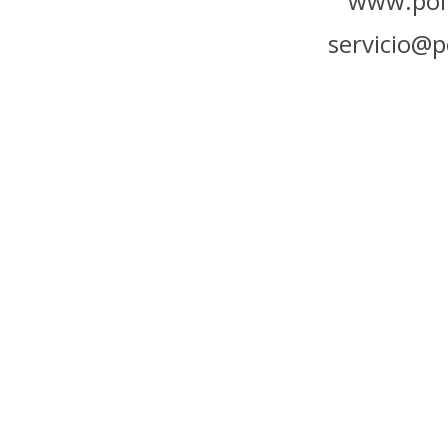
www.poli
servicio@p