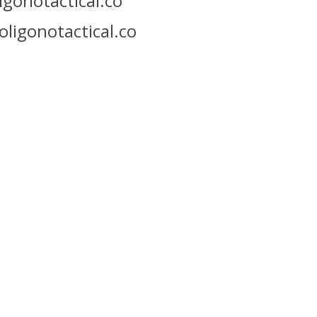
gonotactical.co
oligonotactical.co