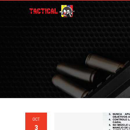
OCT
3